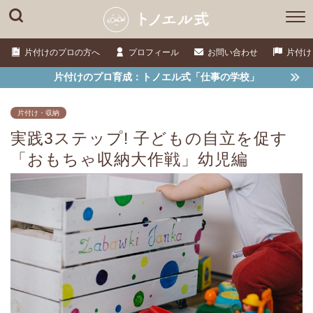
片付けのプロの方へ
プロフィール
お問い合わせ
片付け
片付けのプロ育成：トノエル式「仕事の学校」
片付け・収納
実践3ステップ! 子どもの自立を促す
「おもちゃ収納大作戦」幼児編