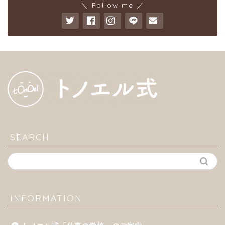
＼ Follow me ／
SEARCH
INFORMATION