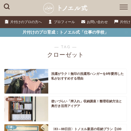
片付けのプロの方へ
プロフィール
お問い合わせ
片付け
片付けのプロ育成：トノエル式「仕事の学校」
― TAG ―
クローゼット
レビュー・買物
洗濯がラク！無印の洗濯用ハンガーを8年愛用した
私がおすすめする理由
片付け・収納
使いづらい「押入れ」収納講座！整理収納方法と
奥行き活用アイデア
引越し
〈83～88日目〉トノエル新居の収納プラン【100