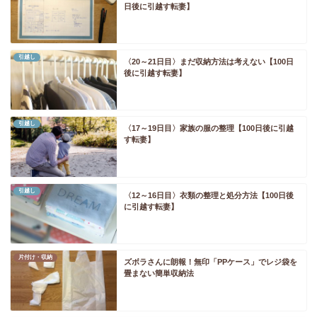
日後に引越す転妻】
引越し
〈20～21日目〉まだ収納方法は考えない【100日
後に引越す転妻】
引越し
〈17～19日目〉家族の服の整理【100日後に引越
す転妻】
引越し
〈12～16日目〉衣類の整理と処分方法【100日後
に引越す転妻】
片付け・収納
ズボラさんに朗報！無印「PPケース」でレジ袋を
畳まない簡単収納法