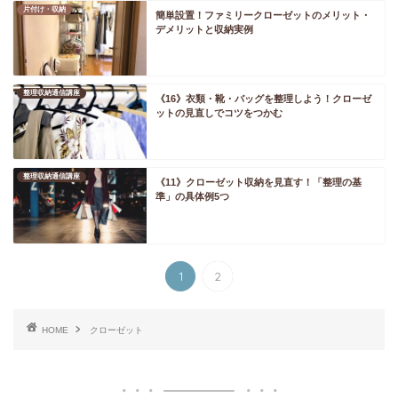
片付け・収納
簡単設置！ファミリークローゼットのメリット・
デメリットと収納実例
整理収納通信講座
《16》衣類・靴・バッグを整理しよう！クローゼ
ットの見直しでコツをつかむ
整理収納通信講座
《11》クローゼット収納を見直す！「整理の基
準」の具体例5つ
1
2
HOME
クローゼット