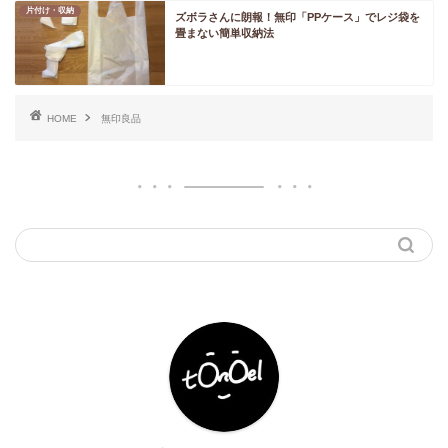
片付け・収納
ズボラさんに朗報！無印「PPケース」でレジ袋を
畳まない簡単収納法
HOME
無印良品