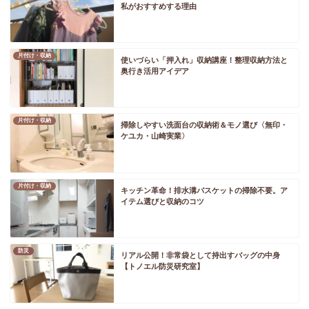
私がおすすめする理由
片付け・収納
使いづらい「押入れ」収納講座！整理収納方法と
奥行き活用アイデア
片付け・収納
掃除しやすい洗面台の収納術＆モノ選び〈無印・
ケユカ・山崎実業〉
片付け・収納
キッチン革命！排水溝バスケットの掃除不要。ア
イテム選びと収納のコツ
防災
リアル公開！非常袋として持出すバッグの中身
【トノエル防災研究室】