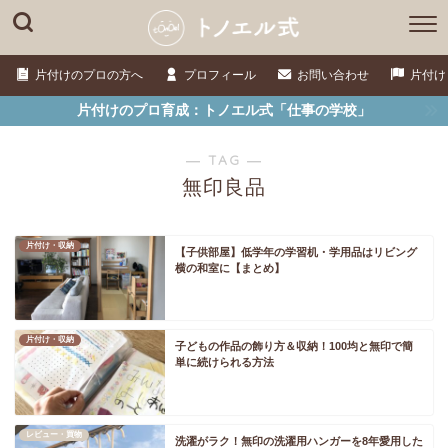
片付けのプロの方へ
プロフィール
お問い合わせ
片付け
片付けのプロ育成：トノエル式「仕事の学校」
― TAG ―
無印良品
片付け・収納
【子供部屋】低学年の学習机・学用品はリビング
横の和室に【まとめ】
片付け・収納
子どもの作品の飾り方＆収納！100均と無印で簡
単に続けられる方法
レビュー・買物
洗濯がラク！無印の洗濯用ハンガーを8年愛用した