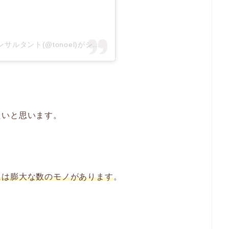
トノエル / 整理収納アドバイザー・引越しコンサルタント(@tonoel)がシェアした投稿
たいと思います。
には膨大な数のモノがあります
。