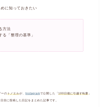
ために知っておきたい
る方法
する「整理の基準」
ザーの
トノエル
が、
Instagram
で公開した「
100日後に引越す転妻
」
1日目に投稿した日記をまとめた記事です。