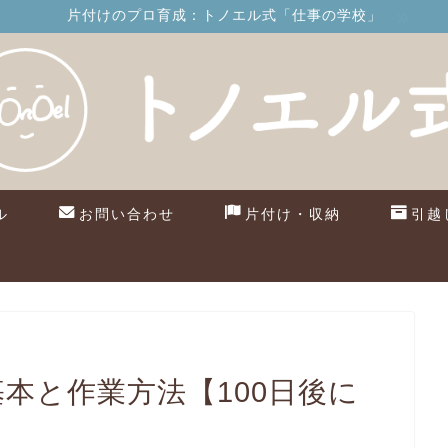
片付けのプロ育成：トノエル式「仕事の学校」
ル
お問い合わせ
片付け・収納
引越
基本と作業方法【100日後に