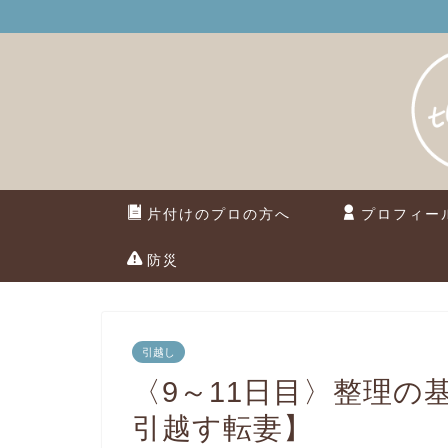
片付けのプロの方へ
プロフィー
防災
引越し
〈9～11日目〉整理の
引越す転妻】