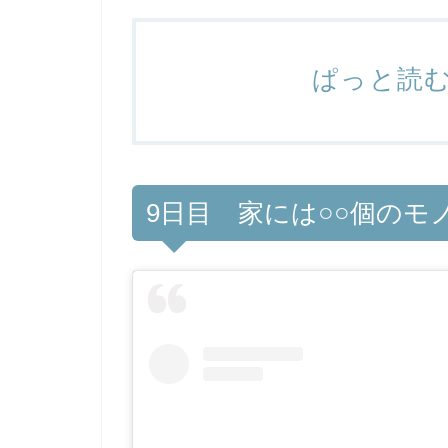
ぱっと読
9日目 家には○○個のモ