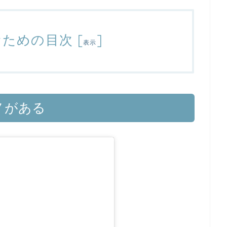
むための目次
[
]
表示
ノがある