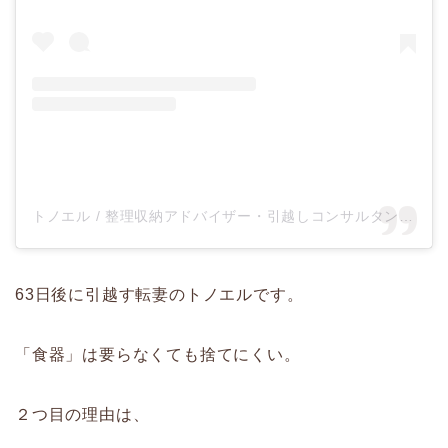
トノエル / 整理収納アドバイザー・引越しコンサルタント(@tonoel)がシェアした投稿
63日後に引越す転妻のトノエルです。
「食器」は要らなくても捨てにくい。
２つ目の理由は、