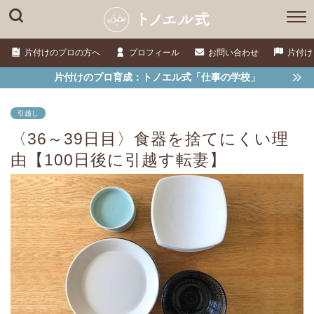
片付けのプロの方へ
プロフィール
お問い合わせ
片付け
片付けのプロ育成：トノエル式「仕事の学校」
引越し
〈36～39日目〉食器を捨てにくい理
由【100日後に引越す転妻】