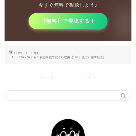
今すぐ無料で視聴しよう♪
【無料】で視聴する！
HOME
引越し
〈36～39日目〉食器を捨てにくい理由【100日後に引越す転妻】