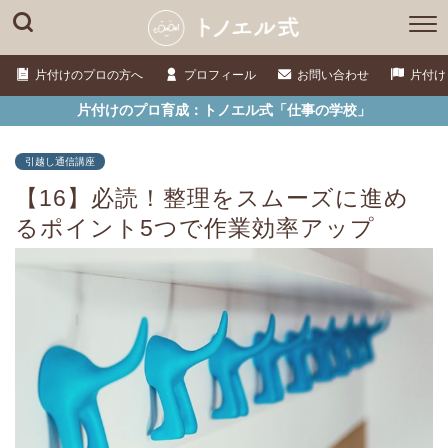
片付けのプロの方へ
プロフィール
お問い合わせ
片付け
片付けのプロ育成：トノエル式「仕事の学校」
引越し通信講座
【16】必読！整理をスムーズに進め
るポイント5つで作業効率アップ