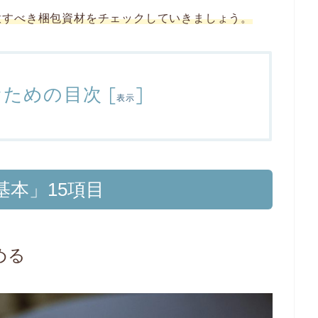
意すべき梱包資材をチェックしていきましょう。
むための目次
[
]
表示
本」15項目
める