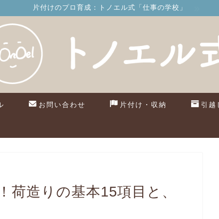
片付けのプロ育成：トノエル式「仕事の学校」
ル
お問い合わせ
片付け・収納
引越
！荷造りの基本15項目と、