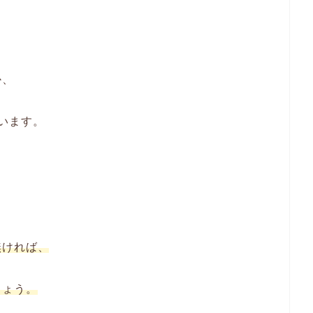
か、
います。
無ければ、
しょう。