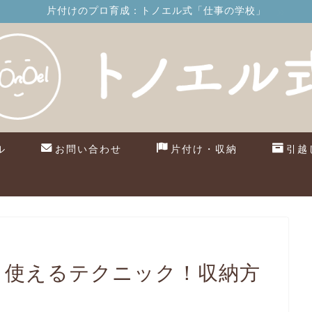
片付けのプロ育成：トノエル式「仕事の学校」
ル
お問い合わせ
片付け・収納
引越
4）使えるテクニック！収納方