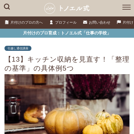
片付けのプロの方へ
プロフィール
お問い合わせ
片付け
片付けのプロ育成：トノエル式「仕事の学校」
引越し通信講座
【13】キッチン収納を見直す！「整理
の基準」の具体例5つ