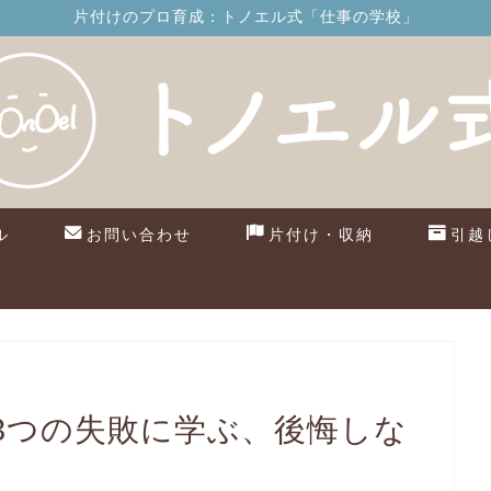
片付けのプロ育成：トノエル式「仕事の学校」
ル
お問い合わせ
片付け・収納
引越
3つの失敗に学ぶ、後悔しな