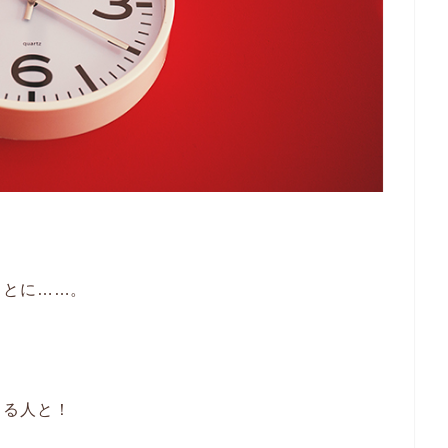
ことに……。
きる人と！