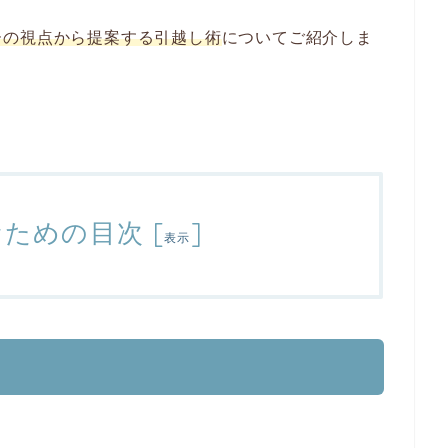
ーの視点から提案する引越し術
についてご紹介しま
むための目次
[
]
表示