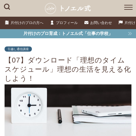
片付けのプロの方へ
プロフィール
お問い合わせ
片付け
片付けのプロ育成：トノエル式「仕事の学校」
引越し通信講座
【07】ダウンロード「理想のタイム
スケジュール」理想の生活を見える化
しよう！