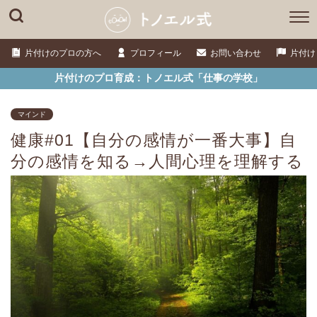
片付けのプロの方へ
プロフィール
お問い合わせ
片付け
片付けのプロ育成：トノエル式「仕事の学校」
マインド
健康#01【自分の感情が一番大事】自
分の感情を知る→人間心理を理解する