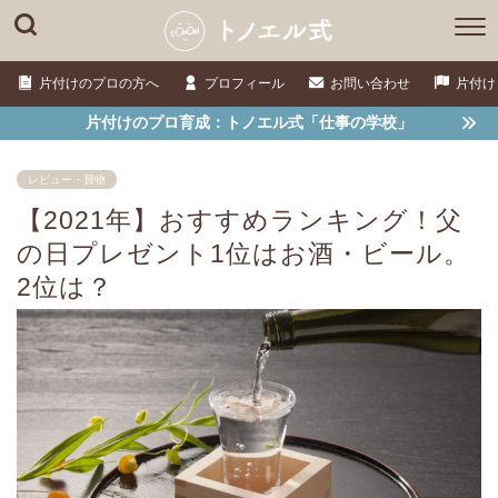
片付けのプロの方へ
プロフィール
お問い合わせ
片付け
片付けのプロ育成：トノエル式「仕事の学校」
レビュー・買物
【2021年】おすすめランキング！父
の日プレゼント1位はお酒・ビール。
2位は？